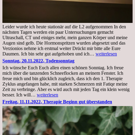
Leider wurde ich heute stationär auf die L2 aufgenommen In den
nächsten Tagen werden ein paar Untersuchungen gemacht
Ultraschall, CT und einiges mehr, mein ganzen Körper und meine
Augen sind gelb. Die Hormonspritzen wurden abgesetzt und das
Verzionios nehme ich erstmal weiter Drückt mir bitte alle Eure
Mittwoch.
Daumen. Ich bin sehr gut aufgehoben und ich…
weiterlesen
23.11.22,Liege
Sonntag, 20.11.2022, Todensonntag
im
Ich wünsche Euch Euch allen einen schönen Sonntag. Ich freue
Krankenhaus
mich über die tanzenden Schneeflocken an meinem Fenster. Ich
stationär
freue mich und bin glücklich zugleich, dass ich den 1. Therapie
Zyklus angefangen habe, mit starken Schmerzen mit Fatiqe meine
Zeit zu verbringe. Aber es wird auch mit jeden Tag ein klein wenig
Sonntag,
besser. Ich will…
weiterlesen
20.11.2022,
Freitag, 11.11.2022, Therapie Beginn gut überstanden
Todensonntag