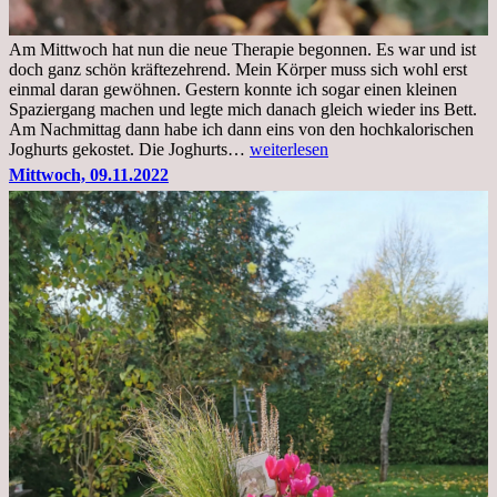
Am Mittwoch hat nun die neue Therapie begonnen. Es war und ist
doch ganz schön kräftezehrend. Mein Körper muss sich wohl erst
einmal daran gewöhnen. Gestern konnte ich sogar einen kleinen
Spaziergang machen und legte mich danach gleich wieder ins Bett.
Am Nachmittag dann habe ich dann eins von den hochkalorischen
Freitag,
Joghurts gekostet. Die Joghurts…
weiterlesen
11.11.2022,
Mittwoch, 09.11.2022
Therapie
Beginn
gut
überstanden