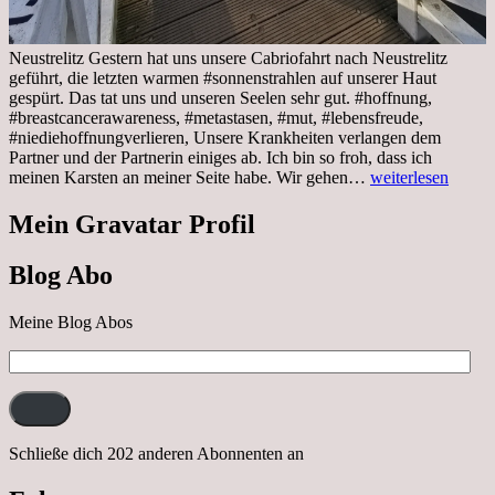
Neustrelitz Gestern hat uns unsere Cabriofahrt nach Neustrelitz
geführt, die letzten warmen #sonnenstrahlen auf unserer Haut
gespürt. Das tat uns und unseren Seelen sehr gut. #hoffnung,
#breastcancerawareness, #metastasen, #mut, #lebensfreude,
#niediehoffnungverlieren, Unsere Krankheiten verlangen dem
Partner und der Partnerin einiges ab. Ich bin so froh, dass ich
Sonnabend,
meinen Karsten an meiner Seite habe. Wir gehen…
weiterlesen
29.10.2022
Cabrio
Mein Gravatar Profil
Ausflug
nach
Blog Abo
Neustrelitz
Meine Blog Abos
E-
Mail-
Adresse:
Schließe dich 202 anderen Abonnenten an