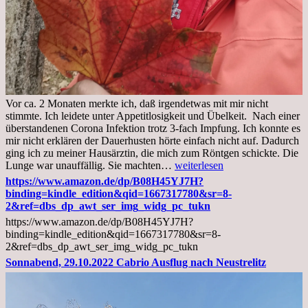
Vor ca. 2 Monaten merkte ich, daß irgendetwas mit mir nicht
stimmte. Ich leidete unter Appetitlosigkeit und Übelkeit. Nach einer
überstandenen Corona Infektion trotz 3-fach Impfung. Ich konnte es
mir nicht erklären der Dauerhusten hörte einfach nicht auf. Dadurch
ging ich zu meiner Hausärztin, die mich zum Röntgen schickte. Die
Mittwoch,
Lunge war unauffällig. Sie machten…
weiterlesen
02.11.2022,
https://www.amazon.de/dp/B08H45YJ7H?
Arztgespräch
binding=kindle_edition&qid=1667317780&sr=8-
und
2&ref=dbs_dp_awt_ser_img_widg_pc_tukn
Diagnose
https://www.amazon.de/dp/B08H45YJ7H?
Lebermetastasen
binding=kindle_edition&qid=1667317780&sr=8-
2&ref=dbs_dp_awt_ser_img_widg_pc_tukn
Sonnabend, 29.10.2022 Cabrio Ausflug nach Neustrelitz