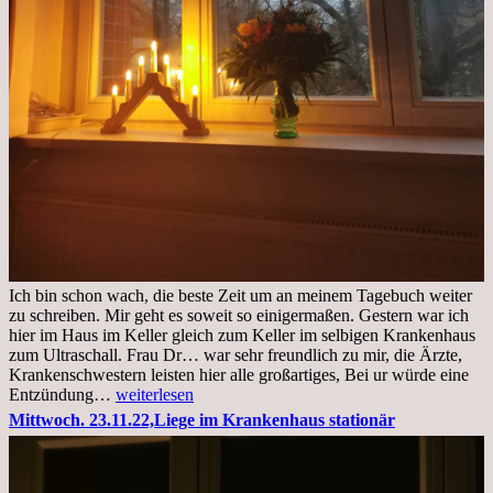
Ich bin schon wach, die beste Zeit um an meinem Tagebuch weiter
zu schreiben. Mir geht es soweit so einigermaßen. Gestern war ich
hier im Haus im Keller gleich zum Keller im selbigen Krankenhaus
zum Ultraschall. Frau Dr… war sehr freundlich zu mir, die Ärzte,
Krankenschwestern leisten hier alle großartiges, Bei ur würde eine
Freitag,
Entzündung…
weiterlesen
25.11.2022
Mittwoch. 23.11.22,Liege im Krankenhaus stationär
Kleines
Update
aus
dem