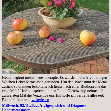
Heute beginnt meine neue Therapie. Es wurden bei mir vor einigen
Wochen Leber Metastasen gefunden. Um den Wachstum der Metas
zurück zu drängen bekomme ich heute nach einer Blutkonrolle das
erste Mal 2 Hormonspritzen in den Popo. Gleichzeitig nehme ich
zum ersten Mal die Verzenios ein. Ich hoffe ich vertrage alles gut.
Mittwoch,
Bitte drückt mir…
weiterlesen
09.11.2022
Mittwoch, 02.11.2022, Arztgespräch und Diagnose
Lebermetastasen