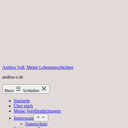
Zum
Inhalt
springen
Andrea Voß, Meine Lebensgeschichten
andrea-v.de
Menü
Schließen
Startseite
Über mich
Meine Veröffentlichungen
Menü
Impressum
öffnen
Datenschutz