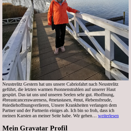
Neustrelitz Gestern hat uns unsere Cabriofahrt nach Neustrelitz
geführt, die letzten warmen #sonnenstrahlen auf unserer Haut
gespürt. Das tat uns und unseren Seelen sehr gut. #hoffnung,
#breastcancerawareness, #metastasen, #mut, #lebensfreude,
#niediehoffnungverlieren, Unsere Krankheiten verlangen dem
Partner und der Partnerin einiges ab. Ich bin so froh, dass ich
Sonnabend,
meinen Karsten an meiner Seite habe. Wir gehen…
weiterlesen
29.10.2022
Cabrio
Mein Gravatar Profil