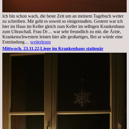
Ich bin schon wach, die beste Zeit um an meinem Tagebuch weiter
zu schreiben. Mir geht es soweit so einigermaßen. Gestern war ich
hier im Haus im Keller gleich zum Keller im selbigen Krankenhaus
zum Ultraschall. Frau Dr… war sehr freundlich zu mir, die Ärzte,
Krankenschwestern leisten hier alle großartiges, Bei ur würde eine
Freitag,
Entzündung…
weiterlesen
25.11.2022
Mittwoch. 23.11.22,Liege im Krankenhaus stationär
Kleines
Update
aus
dem
Krankenhaus