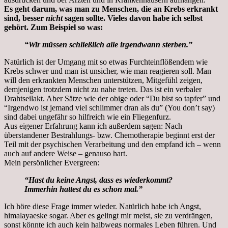
Es geht darum, was man zu Menschen, die an Krebs erkrankt
sind, besser
nicht
sagen sollte. Vieles davon habe ich selbst
gehört. Zum Beispiel so was:
“Wir müssen schließlich alle irgendwann sterben.”
Natürlich ist der Umgang mit so etwas Furchteinflößendem wie
Krebs schwer und man ist unsicher, wie man reagieren soll. Man
will den erkrankten Menschen unterstützen, Mitgefühl zeigen,
demjenigen trotzdem nicht zu nahe treten. Das ist ein verbaler
Drahtseilakt. Aber Sätze wie der obige oder “Du bist so tapfer” und
“Irgendwo ist jemand viel schlimmer dran als du” (You don’t say)
sind dabei ungefähr so hilfreich wie ein Fliegenfurz.
Aus eigener Erfahrung kann ich außerdem sagen: Nach
überstandener Bestrahlungs- bzw. Chemotherapie beginnt erst der
Teil mit der psychischen Verarbeitung und den empfand ich – wenn
auch auf andere Weise – genauso hart.
Mein persönlicher Evergreen:
“Hast du keine Angst, dass es wiederkommt?
Immerhin hattest du es schon mal.”
Ich höre diese Frage immer wieder. Natürlich habe ich Angst,
himalayaeske sogar. Aber es gelingt mir meist, sie zu verdrängen,
sonst könnte ich auch kein halbwegs normales Leben führen. Und