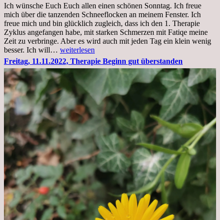
im
Ich wünsche Euch Euch allen einen schönen Sonntag. Ich freue
Krankenhaus
mich über die tanzenden Schneeflocken an meinem Fenster. Ich
stationär
freue mich und bin glücklich zugleich, dass ich den 1. Therapie
Zyklus angefangen habe, mit starken Schmerzen mit Fatiqe meine
Zeit zu verbringe. Aber es wird auch mit jeden Tag ein klein wenig
Sonntag,
besser. Ich will…
weiterlesen
20.11.2022,
Freitag, 11.11.2022, Therapie Beginn gut überstanden
Todensonntag