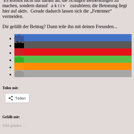
Es kommt nicht nur darauf an, die richtigen Bemerkungen zu
machen, sondern darauf a k t i v zuzuhören; die Betonung liegt
hier auf aktiv. Gerade dadurch lassen sich die „Fetteimer“
vermeiden.
Dir gefällt der Beitrag? Dann teile ihn mit deinen Freunden...
Teilen mit:
Teilen
Gefällt mir:
Wird geladen …