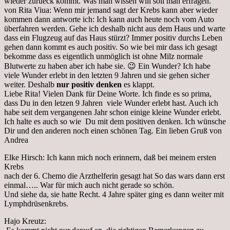
wieder zurueck kommt. Was man wissen will soll man erfragen.
von Rita Viua: Wenn mir jemand sagt der Krebs kann aber wieder
kommen dann antworte ich: Ich kann auch heute noch vom Auto
überfahren werden. Gehe ich deshalb nicht aus dem Haus und warte
dass ein Flugzeug auf das Haus stürzt? Immer positiv durchs Leben
gehen dann kommt es auch positiv. So wie bei mir dass ich gesagt
bekomme dass es eigentlich unmöglich ist ohne Milz normale
Blutwerte zu haben aber ich habe sie. 😉 Ein Wunder? Ich habe
viele Wunder erlebt in den letzten 9 Jahren und sie gehen sicher
weiter. Deshalb
nur positiv denken
es klappt.
Liebe Rita! Vielen Dank für Deine Worte. Ich finde es so prima,
dass Du in den letzen 9 Jahren viele Wunder erlebt hast. Auch ich
habe seit dem vergangenen Jahr schon einige kleine Wunder erlebt.
Ich halte es auch so wie Du mit dem positiven denken. Ich wünsche
Dir und den anderen noch einen schönen Tag. Ein lieben Gruß von
Andrea
Elke Hirsch: Ich kann mich noch erinnern, daß bei meinem ersten
Krebs
nach der 6. Chemo die Arzthelferin gesagt hat So das wars dann erst
einmal….. War für mich auch nicht gerade so schön.
Und siehe da, sie hatte Recht. 4 Jahre später ging es dann weiter mit
Lymphdrüsenkrebs.
Hajo Kreutz: