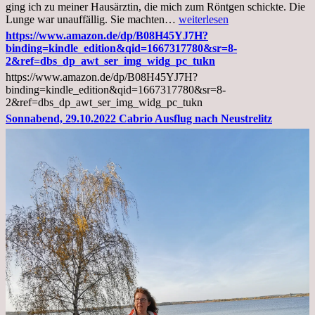
ging ich zu meiner Hausärztin, die mich zum Röntgen schickte. Die
Mittwoch,
Lunge war unauffällig. Sie machten…
weiterlesen
02.11.2022,
https://www.amazon.de/dp/B08H45YJ7H?
Arztgespräch
binding=kindle_edition&qid=1667317780&sr=8-
und
2&ref=dbs_dp_awt_ser_img_widg_pc_tukn
Diagnose
https://www.amazon.de/dp/B08H45YJ7H?
Lebermetastasen
binding=kindle_edition&qid=1667317780&sr=8-
2&ref=dbs_dp_awt_ser_img_widg_pc_tukn
Sonnabend, 29.10.2022 Cabrio Ausflug nach Neustrelitz