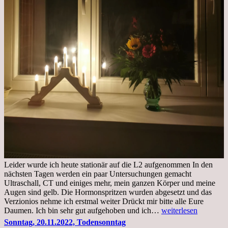
Leider wurde ich heute stationär auf die L2 aufgenommen In den
nächsten Tagen werden ein paar Untersuchungen gemacht
Ultraschall, CT und einiges mehr, mein ganzen Körper und meine
Augen sind gelb. Die Hormonspritzen wurden abgesetzt und das
Verzionios nehme ich erstmal weiter Drückt mir bitte alle Eure
Mittwoch.
Daumen. Ich bin sehr gut aufgehoben und ich…
weiterlesen
23.11.22,Liege
Sonntag, 20.11.2022, Todensonntag