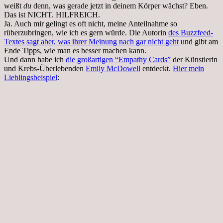
weißt
du
denn, was gerade jetzt in deinem Körper wächst? Eben.
Das ist NICHT. HILFREICH.
Ja. Auch mir gelingt es oft nicht, meine Anteilnahme so
rüberzubringen, wie ich es gern würde. Die Autorin
des Buzzfeed-
Textes sagt aber, was ihrer Meinung nach gar nicht geht
und gibt am
Ende Tipps, wie man es besser machen kann.
Und dann habe ich
die großartigen “Empathy Cards”
der Künstlerin
und Krebs-Überlebenden
Emily McDowell
entdeckt.
Hier mein
Lieblingsbeispiel
: