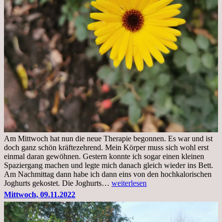
Am Mittwoch hat nun die neue Therapie begonnen. Es war und ist
doch ganz schön kräftezehrend. Mein Körper muss sich wohl erst
einmal daran gewöhnen. Gestern konnte ich sogar einen kleinen
Spaziergang machen und legte mich danach gleich wieder ins Bett.
Am Nachmittag dann habe ich dann eins von den hochkalorischen
Freitag,
Joghurts gekostet. Die Joghurts…
weiterlesen
11.11.2022,
Mittwoch, 09.11.2022
Therapie
Beginn
gut