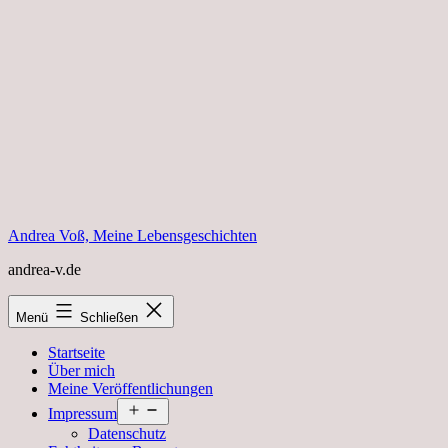
Zum
Inhalt
springen
Andrea Voß, Meine Lebensgeschichten
andrea-v.de
Menü
Schließen
Startseite
Über mich
Meine Veröffentlichungen
Menü
Impressum
öffnen
Datenschutz