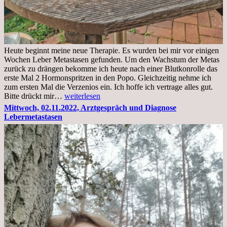
Heute beginnt meine neue Therapie. Es wurden bei mir vor einigen
Wochen Leber Metastasen gefunden. Um den Wachstum der Metas
zurück zu drängen bekomme ich heute nach einer Blutkonrolle das
erste Mal 2 Hormonspritzen in den Popo. Gleichzeitig nehme ich
zum ersten Mal die Verzenios ein. Ich hoffe ich vertrage alles gut.
Mittwoch,
Bitte drückt mir…
weiterlesen
09.11.2022
Mittwoch, 02.11.2022, Arztgespräch und Diagnose
Lebermetastasen