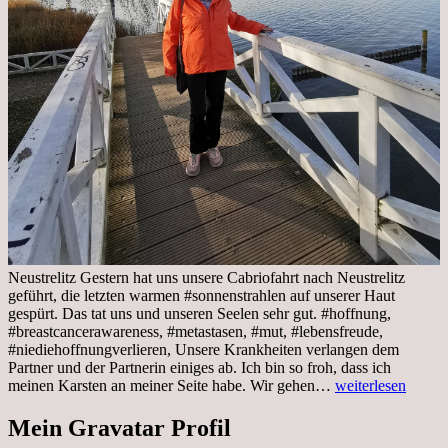
Neustrelitz Gestern hat uns unsere Cabriofahrt nach Neustrelitz
geführt, die letzten warmen #sonnenstrahlen auf unserer Haut
gespürt. Das tat uns und unseren Seelen sehr gut. #hoffnung,
#breastcancerawareness, #metastasen, #mut, #lebensfreude,
#niediehoffnungverlieren, Unsere Krankheiten verlangen dem
Partner und der Partnerin einiges ab. Ich bin so froh, dass ich
Sonnabend,
meinen Karsten an meiner Seite habe. Wir gehen…
weiterlesen
29.10.2022
Cabrio
Mein Gravatar Profil
Ausflug