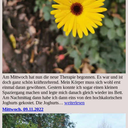
Am Mittwoch hat nun die neue Therapie begonnen. Es war und ist
doch ganz schön kräftezehrend. Mein Körper muss sich wohl erst
einmal daran gewöhnen. Gestern konnte ich sogar einen kleinen
Spaziergang machen und legte mich danach gleich wieder ins Bett.
Am Nachmittag dann habe ich dann eins von den hochkalorischen
Freitag,
Joghurts gekostet. Die Joghurts…
weiterlesen
11.11.2022,
Mittwoch, 09.11.2022
Therapie
Beginn
gut