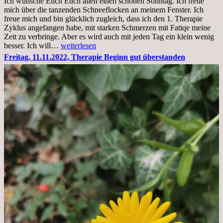
Ich wünsche Euch Euch allen einen schönen Sonntag. Ich freue
Krankenhaus
mich über die tanzenden Schneeflocken an meinem Fenster. Ich
stationär
freue mich und bin glücklich zugleich, dass ich den 1. Therapie
Zyklus angefangen habe, mit starken Schmerzen mit Fatiqe meine
Zeit zu verbringe. Aber es wird auch mit jeden Tag ein klein wenig
Sonntag,
besser. Ich will…
weiterlesen
20.11.2022,
Freitag, 11.11.2022, Therapie Beginn gut überstanden
Todensonntag