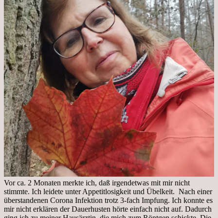
Vor ca. 2 Monaten merkte ich, daß irgendetwas mit mir nicht
stimmte. Ich leidete unter Appetitlosigkeit und Übelkeit. Nach einer
überstandenen Corona Infektion trotz 3-fach Impfung. Ich konnte es
mir nicht erklären der Dauerhusten hörte einfach nicht auf. Dadurch
ging ich zu meiner Hausärztin, die mich zum Röntgen schickte. Die