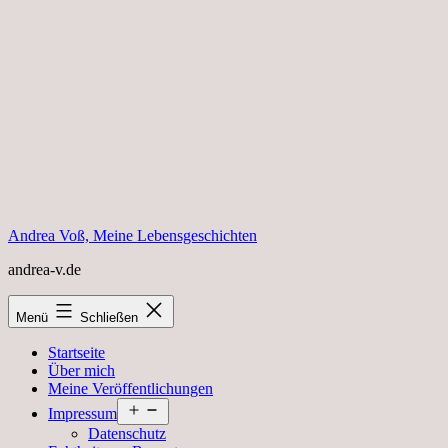
Zum
Inhalt
springen
Andrea Voß, Meine Lebensgeschichten
andrea-v.de
Menü
Schließen
Startseite
Über mich
Meine Veröffentlichungen
Menü
Impressum
öffnen
Datenschutz