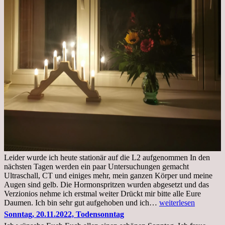
Leider wurde ich heute stationär auf die L2 aufgenommen In den
nächsten Tagen werden ein paar Untersuchungen gemacht
Ultraschall, CT und einiges mehr, mein ganzen Körper und meine
Augen sind gelb. Die Hormonspritzen wurden abgesetzt und das
Verzionios nehme ich erstmal weiter Drückt mir bitte alle Eure
Mittwoch.
Daumen. Ich bin sehr gut aufgehoben und ich…
weiterlesen
23.11.22,Liege
Sonntag, 20.11.2022, Todensonntag
im