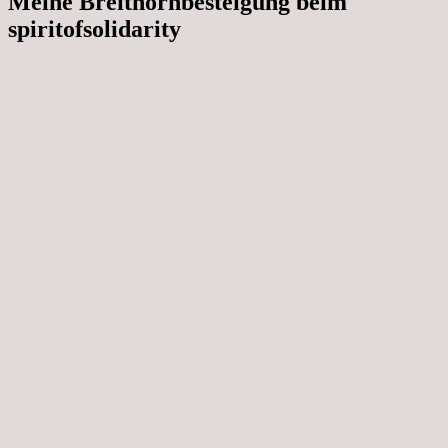
Meine Breithornbesteigung beim
spiritofsolidarity