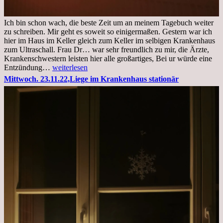
Ich bin schon wach, die beste Zeit um an meinem Tagebuch weiter
zu schreiben. Mir geht es soweit so einigermaßen. Gestern war ich
hier im Haus im Keller gleich zum Keller im selbigen Krankenhaus
zum Ultraschall. Frau Dr… war sehr freundlich zu mir, die Ärzte,
Krankenschwestern leisten hier alle großartiges, Bei ur würde eine
Freitag,
Entzündung…
weiterlesen
25.11.2022
Mittwoch. 23.11.22,Liege im Krankenhaus stationär
Kleines
Update
aus
dem
Krankenhaus