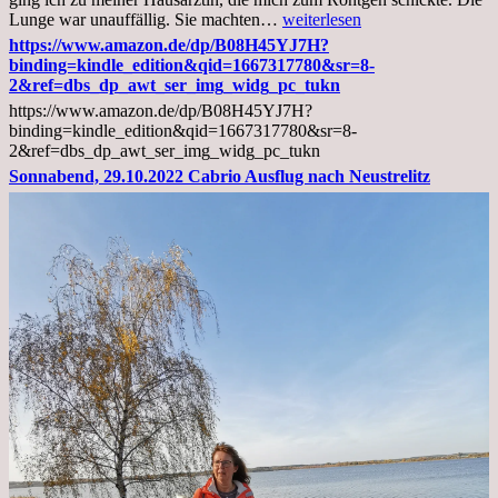
Mittwoch,
Lunge war unauffällig. Sie machten…
weiterlesen
02.11.2022,
https://www.amazon.de/dp/B08H45YJ7H?
Arztgespräch
binding=kindle_edition&qid=1667317780&sr=8-
und
2&ref=dbs_dp_awt_ser_img_widg_pc_tukn
Diagnose
https://www.amazon.de/dp/B08H45YJ7H?
Lebermetastasen
binding=kindle_edition&qid=1667317780&sr=8-
2&ref=dbs_dp_awt_ser_img_widg_pc_tukn
Sonnabend, 29.10.2022 Cabrio Ausflug nach Neustrelitz