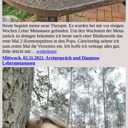
Heute beginnt meine neue Therapie. Es wurden bei mir vor einigen
Wochen Leber Metastasen gefunden. Um den Wachstum der Metas
zurück zu drängen bekomme ich heute nach einer Blutkonrolle das
erste Mal 2 Hormonspritzen in den Popo. Gleichzeitig nehme ich
zum ersten Mal die Verzenios ein. Ich hoffe ich vertrage alles gut.
Mittwoch,
Bitte drückt mir…
weiterlesen
09.11.2022
Mittwoch, 02.11.2022, Arztgespräch und Diagnose
Lebermetastasen