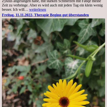
Zyklus angefangen habe, mit starken Schmerzen mit Fatiqe meine
Zeit zu verbringe. Aber es wird auch mit jeden Tag ein klein wenig
Sonntag,
besser. Ich will…
weiterlesen
20.11.2022,
Freitag, 11.11.2022, Therapie Beginn gut überstanden
Todensonntag