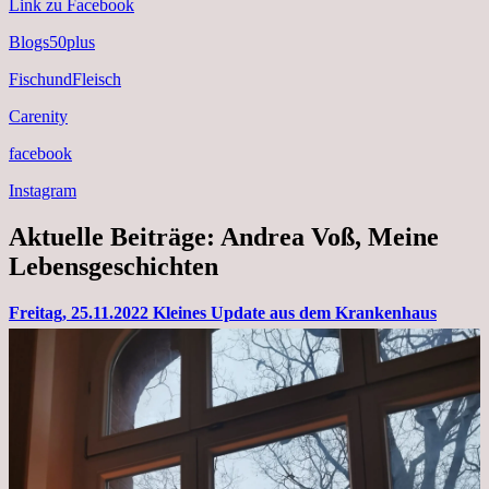
Link zu Facebook
Blogs50plus
FischundFleisch
Carenity
facebook
Instagram
Aktuelle Beiträge: Andrea Voß, Meine
Lebensgeschichten
Freitag, 25.11.2022 Kleines Update aus dem Krankenhaus