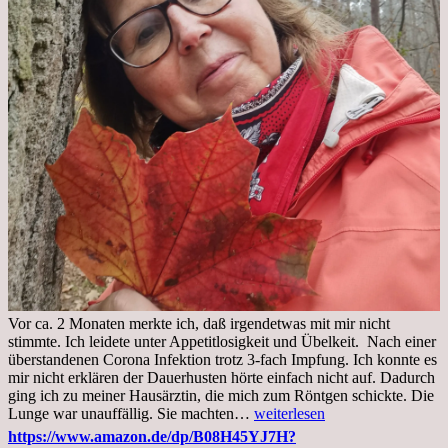
Vor ca. 2 Monaten merkte ich, daß irgendetwas mit mir nicht
stimmte. Ich leidete unter Appetitlosigkeit und Übelkeit. Nach einer
überstandenen Corona Infektion trotz 3-fach Impfung. Ich konnte es
mir nicht erklären der Dauerhusten hörte einfach nicht auf. Dadurch
ging ich zu meiner Hausärztin, die mich zum Röntgen schickte. Die
Mittwoch,
Lunge war unauffällig. Sie machten…
weiterlesen
02.11.2022,
https://www.amazon.de/dp/B08H45YJ7H?