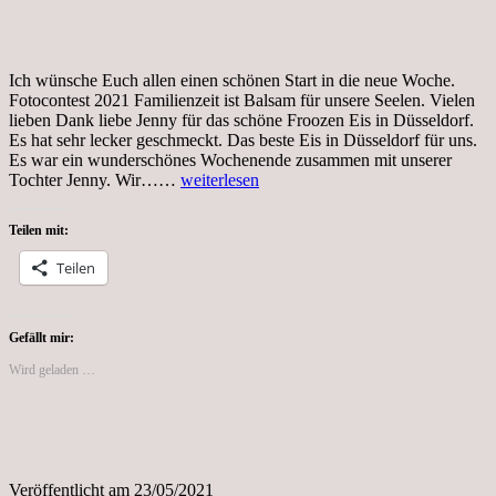
Ich wünsche Euch allen einen schönen Start in die neue Woche.
Fotocontest 2021 Familienzeit ist Balsam für unsere Seelen. Vielen
lieben Dank liebe Jenny für das schöne Froozen Eis in Düsseldorf.
Es hat sehr lecker geschmeckt. Das beste Eis in Düsseldorf für uns.
Es war ein wunderschönes Wochenende zusammen mit unserer
Dienstag,
Tochter Jenny. Wir……
weiterlesen
25.05.2021,
Pfingstfest
Teilen mit:
2021
Teilen
Gefällt mir:
Wird geladen …
Veröffentlicht am
23/05/2021