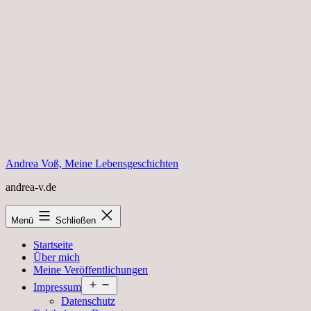
Zum
Inhalt
springen
Andrea Voß, Meine Lebensgeschichten
andrea-v.de
Menü
Schließen
Startseite
Über mich
Meine Veröffentlichungen
Menü
Impressum
öffnen
Datenschutz