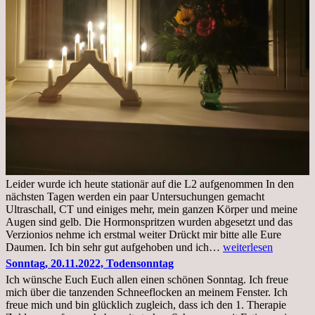
Leider wurde ich heute stationär auf die L2 aufgenommen In den
nächsten Tagen werden ein paar Untersuchungen gemacht
Ultraschall, CT und einiges mehr, mein ganzen Körper und meine
Augen sind gelb. Die Hormonspritzen wurden abgesetzt und das
Verzionios nehme ich erstmal weiter Drückt mir bitte alle Eure
Mittwoch.
Daumen. Ich bin sehr gut aufgehoben und ich…
weiterlesen
23.11.22,Liege
Sonntag, 20.11.2022, Todensonntag
im
Ich wünsche Euch Euch allen einen schönen Sonntag. Ich freue
Krankenhaus
mich über die tanzenden Schneeflocken an meinem Fenster. Ich
stationär
freue mich und bin glücklich zugleich, dass ich den 1. Therapie