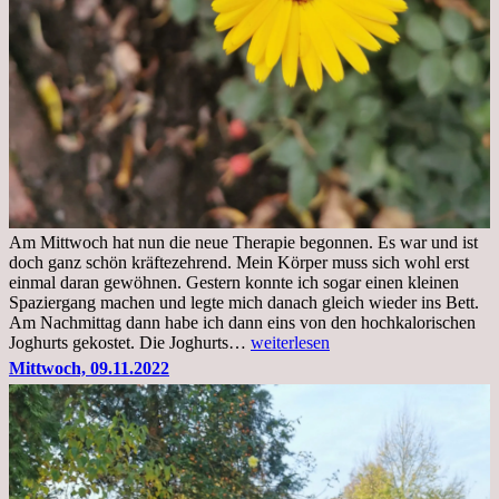
Am Mittwoch hat nun die neue Therapie begonnen. Es war und ist
doch ganz schön kräftezehrend. Mein Körper muss sich wohl erst
einmal daran gewöhnen. Gestern konnte ich sogar einen kleinen
Spaziergang machen und legte mich danach gleich wieder ins Bett.
Am Nachmittag dann habe ich dann eins von den hochkalorischen
Freitag,
Joghurts gekostet. Die Joghurts…
weiterlesen
11.11.2022,
Mittwoch, 09.11.2022
Therapie
Beginn
gut
überstanden