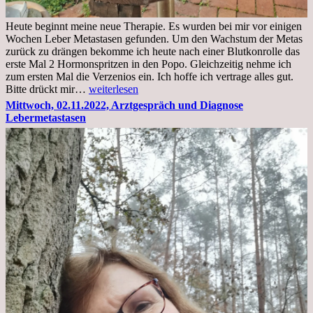
Heute beginnt meine neue Therapie. Es wurden bei mir vor einigen
Wochen Leber Metastasen gefunden. Um den Wachstum der Metas
zurück zu drängen bekomme ich heute nach einer Blutkonrolle das
erste Mal 2 Hormonspritzen in den Popo. Gleichzeitig nehme ich
zum ersten Mal die Verzenios ein. Ich hoffe ich vertrage alles gut.
Mittwoch,
Bitte drückt mir…
weiterlesen
09.11.2022
Mittwoch, 02.11.2022, Arztgespräch und Diagnose
Lebermetastasen