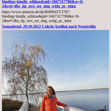
Arztgespräch
binding=kindle_edition&qid=1667317780&sr=8-
und
2&ref=dbs_dp_awt_ser_img_widg_pc_tukn
Diagnose
https://www.amazon.de/dp/B08H45YJ7H?
Lebermetastasen
binding=kindle_edition&qid=1667317780&sr=8-
2&ref=dbs_dp_awt_ser_img_widg_pc_tukn
Sonnabend, 29.10.2022 Cabrio Ausflug nach Neustrelitz