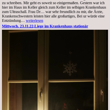
zu schreiben. Mir geht es soweit so einigermaßen. Gestern war ich
hier im Haus im Keller gleich zum Keller im selbigen Krankenhaus
zum Ultraschall. Frau Dr… war sehr freundlich zu mir, die Ärzte,
Krankenschwestern leisten hier alle großartiges, Bei ur würde eine
Freitag,
Entzündung…
weiterlesen
25.11.2022
Mittwoch. 23.11.22,Liege im Krankenhaus stationär
Kleines
Update
aus
dem
Krankenhaus