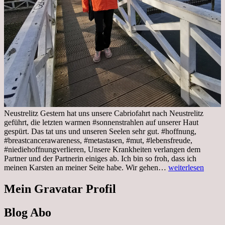
Neustrelitz Gestern hat uns unsere Cabriofahrt nach Neustrelitz
geführt, die letzten warmen #sonnenstrahlen auf unserer Haut
gespürt. Das tat uns und unseren Seelen sehr gut. #hoffnung,
#breastcancerawareness, #metastasen, #mut, #lebensfreude,
#niediehoffnungverlieren, Unsere Krankheiten verlangen dem
Partner und der Partnerin einiges ab. Ich bin so froh, dass ich
Sonnabend,
meinen Karsten an meiner Seite habe. Wir gehen…
weiterlesen
29.10.2022
Cabrio
Mein Gravatar Profil
Ausflug
nach
Blog Abo
Neustrelitz