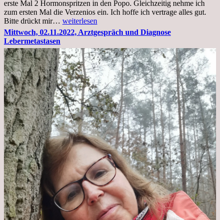
erste Mal 2 Hormonspritzen in den Popo. Gleichzeitig nehme ich
zum ersten Mal die Verzenios ein. Ich hoffe ich vertrage alles gut.
Mittwoch,
Bitte drückt mir…
weiterlesen
09.11.2022
Mittwoch, 02.11.2022, Arztgespräch und Diagnose
Lebermetastasen