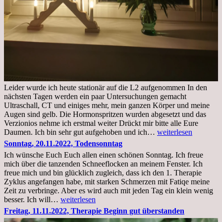
Leider wurde ich heute stationär auf die L2 aufgenommen In den
nächsten Tagen werden ein paar Untersuchungen gemacht
Ultraschall, CT und einiges mehr, mein ganzen Körper und meine
Augen sind gelb. Die Hormonspritzen wurden abgesetzt und das
Verzionios nehme ich erstmal weiter Drückt mir bitte alle Eure
Mittwoch.
Daumen. Ich bin sehr gut aufgehoben und ich…
weiterlesen
23.11.22,Liege
Sonntag, 20.11.2022, Todensonntag
im
Ich wünsche Euch Euch allen einen schönen Sonntag. Ich freue
Krankenhaus
mich über die tanzenden Schneeflocken an meinem Fenster. Ich
stationär
freue mich und bin glücklich zugleich, dass ich den 1. Therapie
Zyklus angefangen habe, mit starken Schmerzen mit Fatiqe meine
Zeit zu verbringe. Aber es wird auch mit jeden Tag ein klein wenig
Sonntag,
besser. Ich will…
weiterlesen
20.11.2022,
Freitag, 11.11.2022, Therapie Beginn gut überstanden
Todensonntag