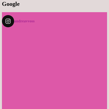
Google
andreavvoss