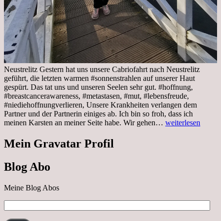
Neustrelitz Gestern hat uns unsere Cabriofahrt nach Neustrelitz
geführt, die letzten warmen #sonnenstrahlen auf unserer Haut
gespürt. Das tat uns und unseren Seelen sehr gut. #hoffnung,
#breastcancerawareness, #metastasen, #mut, #lebensfreude,
#niediehoffnungverlieren, Unsere Krankheiten verlangen dem
Partner und der Partnerin einiges ab. Ich bin so froh, dass ich
Sonnabend,
meinen Karsten an meiner Seite habe. Wir gehen…
weiterlesen
29.10.2022
Cabrio
Mein Gravatar Profil
Ausflug
nach
Blog Abo
Neustrelitz
Meine Blog Abos
E-
Mail-