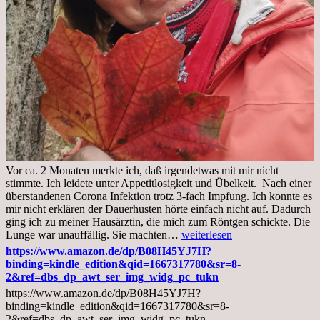
Vor ca. 2 Monaten merkte ich, daß irgendetwas mit mir nicht
stimmte. Ich leidete unter Appetitlosigkeit und Übelkeit. Nach einer
überstandenen Corona Infektion trotz 3-fach Impfung. Ich konnte es
mir nicht erklären der Dauerhusten hörte einfach nicht auf. Dadurch
ging ich zu meiner Hausärztin, die mich zum Röntgen schickte. Die
Mittwoch,
Lunge war unauffällig. Sie machten…
weiterlesen
02.11.2022,
https://www.amazon.de/dp/B08H45YJ7H?
Arztgespräch
binding=kindle_edition&qid=1667317780&sr=8-
und
2&ref=dbs_dp_awt_ser_img_widg_pc_tukn
Diagnose
https://www.amazon.de/dp/B08H45YJ7H?
Lebermetastasen
binding=kindle_edition&qid=1667317780&sr=8-
2&ref=dbs_dp_awt_ser_img_widg_pc_tukn