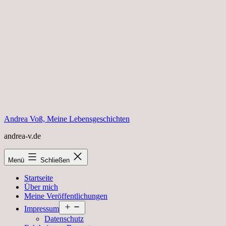
Zum
Inhalt
springen
Andrea Voß, Meine Lebensgeschichten
andrea-v.de
Menü
Schließen
Startseite
Über mich
Meine Veröffentlichungen
Menü
Impressum
öffnen
Datenschutz