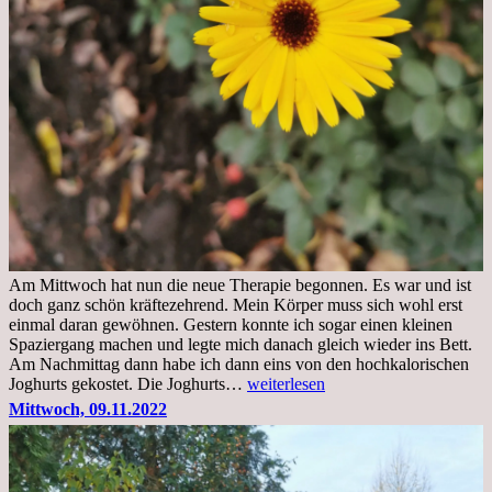
Am Mittwoch hat nun die neue Therapie begonnen. Es war und ist
doch ganz schön kräftezehrend. Mein Körper muss sich wohl erst
einmal daran gewöhnen. Gestern konnte ich sogar einen kleinen
Spaziergang machen und legte mich danach gleich wieder ins Bett.
Am Nachmittag dann habe ich dann eins von den hochkalorischen
Freitag,
Joghurts gekostet. Die Joghurts…
weiterlesen
11.11.2022,
Mittwoch, 09.11.2022
Therapie
Beginn
gut
überstanden