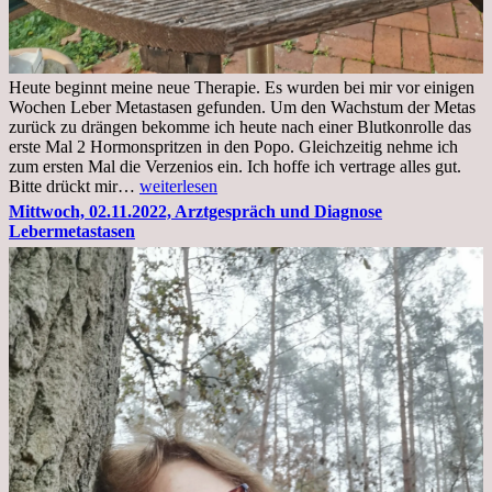
Heute beginnt meine neue Therapie. Es wurden bei mir vor einigen
Wochen Leber Metastasen gefunden. Um den Wachstum der Metas
zurück zu drängen bekomme ich heute nach einer Blutkonrolle das
erste Mal 2 Hormonspritzen in den Popo. Gleichzeitig nehme ich
zum ersten Mal die Verzenios ein. Ich hoffe ich vertrage alles gut.
Mittwoch,
Bitte drückt mir…
weiterlesen
09.11.2022
Mittwoch, 02.11.2022, Arztgespräch und Diagnose
Lebermetastasen