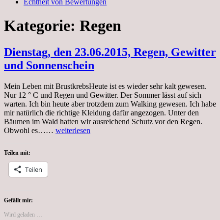
Echtheit von Bewertungen
Kategorie:
Regen
Dienstag, den 23.06.2015, Regen, Gewitter
und Sonnenschein
Mein Leben mit BrustkrebsHeute ist es wieder sehr kalt gewesen.
Nur 12 ° C und Regen und Gewitter. Der Sommer lässt auf sich
warten. Ich bin heute aber trotzdem zum Walking gewesen. Ich habe
mir natürlich die richtige Kleidung dafür angezogen. Unter den
Bäumen im Wald hatten wir ausreichend Schutz vor den Regen.
Dienstag,
Obwohl es……
weiterlesen
den
23.06.2015,
Teilen mit:
Regen,
Gewitter
Teilen
und
Sonnenschein
Gefällt mir:
Wird geladen …