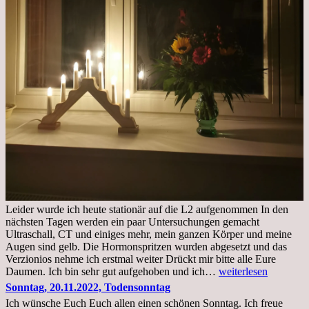
Leider wurde ich heute stationär auf die L2 aufgenommen In den
nächsten Tagen werden ein paar Untersuchungen gemacht
Ultraschall, CT und einiges mehr, mein ganzen Körper und meine
Augen sind gelb. Die Hormonspritzen wurden abgesetzt und das
Verzionios nehme ich erstmal weiter Drückt mir bitte alle Eure
Mittwoch.
Daumen. Ich bin sehr gut aufgehoben und ich…
weiterlesen
23.11.22,Liege
Sonntag, 20.11.2022, Todensonntag
im
Ich wünsche Euch Euch allen einen schönen Sonntag. Ich freue
Krankenhaus