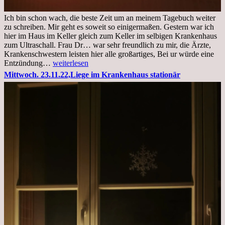
Ich bin schon wach, die beste Zeit um an meinem Tagebuch weiter
zu schreiben. Mir geht es soweit so einigermaßen. Gestern war ich
hier im Haus im Keller gleich zum Keller im selbigen Krankenhaus
zum Ultraschall. Frau Dr… war sehr freundlich zu mir, die Ärzte,
Krankenschwestern leisten hier alle großartiges, Bei ur würde eine
Freitag,
Entzündung…
weiterlesen
25.11.2022
Mittwoch. 23.11.22,Liege im Krankenhaus stationär
Kleines
Update
aus
dem
Krankenhaus