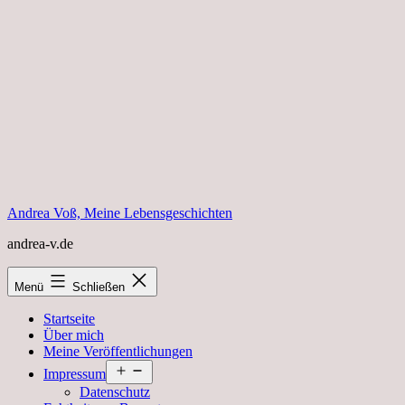
Zum
Inhalt
springen
Andrea Voß, Meine Lebensgeschichten
andrea-v.de
Menü
Schließen
Startseite
Über mich
Meine Veröffentlichungen
Menü
Impressum
öffnen
Datenschutz