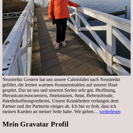
Neustrelitz Gestern hat uns unsere Cabriofahrt nach Neustrelitz
geführt, die letzten warmen #sonnenstrahlen auf unserer Haut
gespürt. Das tat uns und unseren Seelen sehr gut. #hoffnung,
#breastcancerawareness, #metastasen, #mut, #lebensfreude,
#niediehoffnungverlieren, Unsere Krankheiten verlangen dem
Partner und der Partnerin einiges ab. Ich bin so froh, dass ich
Sonnabend,
meinen Karsten an meiner Seite habe. Wir gehen…
weiterlesen
29.10.2022
Cabrio
Mein Gravatar Profil
Ausflug
nach