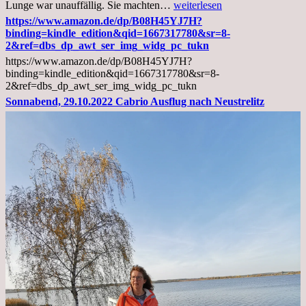
Mittwoch,
Lunge war unauffällig. Sie machten…
weiterlesen
02.11.2022,
https://www.amazon.de/dp/B08H45YJ7H?
Arztgespräch
binding=kindle_edition&qid=1667317780&sr=8-
und
2&ref=dbs_dp_awt_ser_img_widg_pc_tukn
Diagnose
https://www.amazon.de/dp/B08H45YJ7H?
Lebermetastasen
binding=kindle_edition&qid=1667317780&sr=8-
2&ref=dbs_dp_awt_ser_img_widg_pc_tukn
Sonnabend, 29.10.2022 Cabrio Ausflug nach Neustrelitz