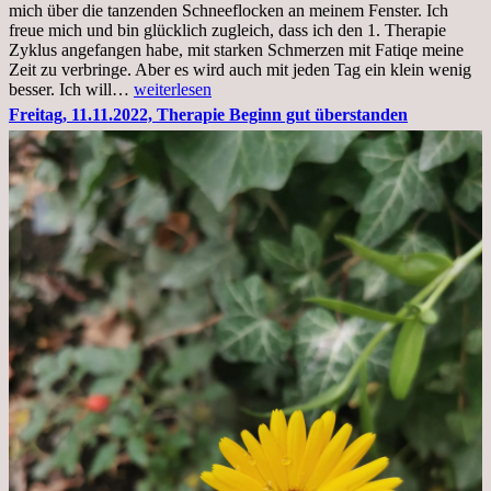
mich über die tanzenden Schneeflocken an meinem Fenster. Ich
stationär
freue mich und bin glücklich zugleich, dass ich den 1. Therapie
Zyklus angefangen habe, mit starken Schmerzen mit Fatiqe meine
Zeit zu verbringe. Aber es wird auch mit jeden Tag ein klein wenig
Sonntag,
besser. Ich will…
weiterlesen
20.11.2022,
Freitag, 11.11.2022, Therapie Beginn gut überstanden
Todensonntag