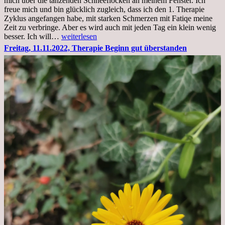
mich über die tanzenden Schneeflocken an meinem Fenster. Ich
stationär
freue mich und bin glücklich zugleich, dass ich den 1. Therapie
Zyklus angefangen habe, mit starken Schmerzen mit Fatiqe meine
Zeit zu verbringe. Aber es wird auch mit jeden Tag ein klein wenig
Sonntag,
besser. Ich will…
weiterlesen
20.11.2022,
Freitag, 11.11.2022, Therapie Beginn gut überstanden
Todensonntag