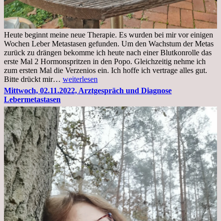
Heute beginnt meine neue Therapie. Es wurden bei mir vor einigen
Wochen Leber Metastasen gefunden. Um den Wachstum der Metas
zurück zu drängen bekomme ich heute nach einer Blutkonrolle das
erste Mal 2 Hormonspritzen in den Popo. Gleichzeitig nehme ich
zum ersten Mal die Verzenios ein. Ich hoffe ich vertrage alles gut.
Mittwoch,
Bitte drückt mir…
weiterlesen
09.11.2022
Mittwoch, 02.11.2022, Arztgespräch und Diagnose
Lebermetastasen