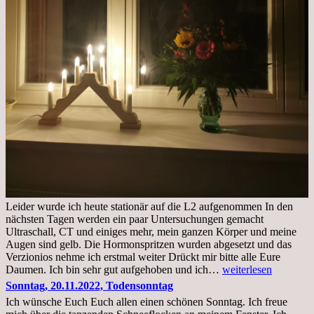
Leider wurde ich heute stationär auf die L2 aufgenommen In den
nächsten Tagen werden ein paar Untersuchungen gemacht
Ultraschall, CT und einiges mehr, mein ganzen Körper und meine
Augen sind gelb. Die Hormonspritzen wurden abgesetzt und das
Verzionios nehme ich erstmal weiter Drückt mir bitte alle Eure
Mittwoch.
Daumen. Ich bin sehr gut aufgehoben und ich…
weiterlesen
23.11.22,Liege
Sonntag, 20.11.2022, Todensonntag
im
Ich wünsche Euch Euch allen einen schönen Sonntag. Ich freue
Krankenhaus