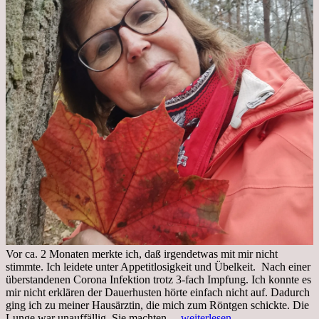
Vor ca. 2 Monaten merkte ich, daß irgendetwas mit mir nicht
stimmte. Ich leidete unter Appetitlosigkeit und Übelkeit. Nach einer
überstandenen Corona Infektion trotz 3-fach Impfung. Ich konnte es
mir nicht erklären der Dauerhusten hörte einfach nicht auf. Dadurch
ging ich zu meiner Hausärztin, die mich zum Röntgen schickte. Die
Mittwoch,
Lunge war unauffällig. Sie machten…
weiterlesen