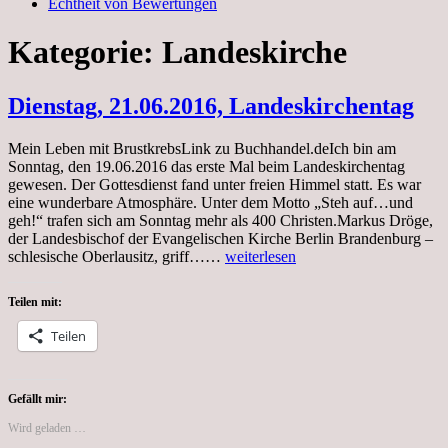
Echtheit von Bewertungen
Kategorie:
Landeskirche
Dienstag, 21.06.2016, Landeskirchentag
Mein Leben mit BrustkrebsLink zu Buchhandel.deIch bin am
Sonntag, den 19.06.2016 das erste Mal beim Landeskirchentag
gewesen. Der Gottesdienst fand unter freien Himmel statt. Es war
eine wunderbare Atmosphäre. Unter dem Motto „Steh auf…und
geh!“ trafen sich am Sonntag mehr als 400 Christen.Markus Dröge,
der Landesbischof der Evangelischen Kirche Berlin Brandenburg –
Dienstag,
schlesische Oberlausitz, griff……
weiterlesen
21.06.2016,
Landeskirchentag
Teilen mit:
Teilen
Gefällt mir:
Wird geladen …