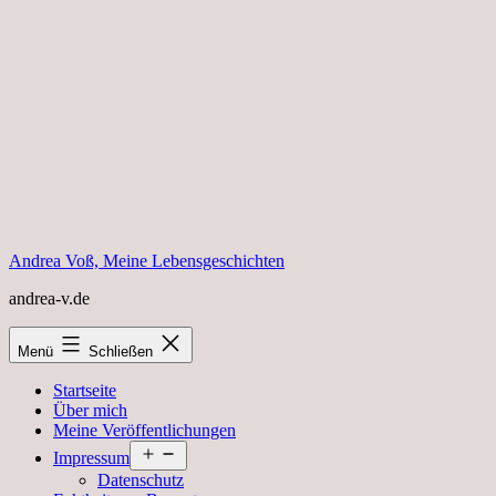
Zum
Inhalt
springen
Andrea Voß, Meine Lebensgeschichten
andrea-v.de
Menü
Schließen
Startseite
Über mich
Meine Veröffentlichungen
Menü
Impressum
öffnen
Datenschutz