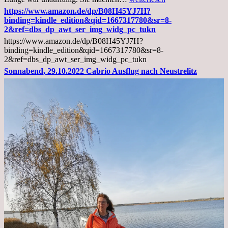
02.11.2022,
https://www.amazon.de/dp/B08H45YJ7H?
Arztgespräch
binding=kindle_edition&qid=1667317780&sr=8-
und
2&ref=dbs_dp_awt_ser_img_widg_pc_tukn
Diagnose
https://www.amazon.de/dp/B08H45YJ7H?
Lebermetastasen
binding=kindle_edition&qid=1667317780&sr=8-
2&ref=dbs_dp_awt_ser_img_widg_pc_tukn
Sonnabend, 29.10.2022 Cabrio Ausflug nach Neustrelitz