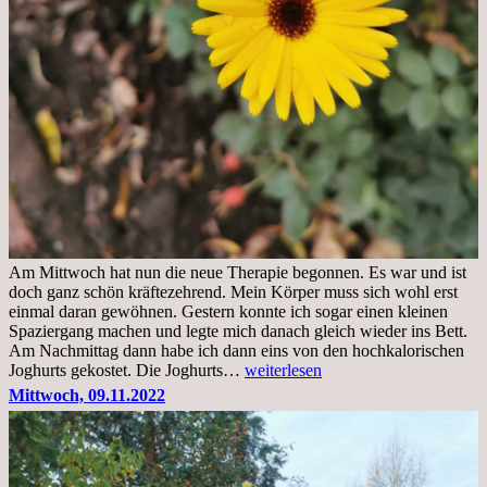
Am Mittwoch hat nun die neue Therapie begonnen. Es war und ist
doch ganz schön kräftezehrend. Mein Körper muss sich wohl erst
einmal daran gewöhnen. Gestern konnte ich sogar einen kleinen
Spaziergang machen und legte mich danach gleich wieder ins Bett.
Am Nachmittag dann habe ich dann eins von den hochkalorischen
Freitag,
Joghurts gekostet. Die Joghurts…
weiterlesen
11.11.2022,
Mittwoch, 09.11.2022
Therapie
Beginn
gut
überstanden