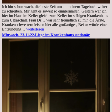
Ich bin schon wach, die beste Zeit um an meinem Tagebuch weiter
zu schreiben. Mir geht es soweit so einigermaßen. Gestern war ich
hier im Haus im Keller gleich zum Keller im selbigen Krankenhaus
zum Ultraschall. Frau Dr… war sehr freundlich zu mir, die Ärzte,
Krankenschwestern leisten hier alle großartiges, Bei ur würde eine
Freitag,
Entzündung…
weiterlesen
25.11.2022
Mittwoch. 23.11.22,Liege im Krankenhaus stationär
Kleines
Update
aus
dem
Krankenhaus