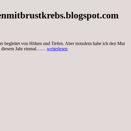
enmitbrustkrebs.blogspot.com
der begleitet von Höhen und Tiefen. Aber trotzdem habe ich den Mut
Freitag,
 von diesem Jahr einmal……
weiterlesen
29.12.2017,
Jahresrückblick
von
meinem
Blog,
Blogbeiträge
vom
Januar
2017