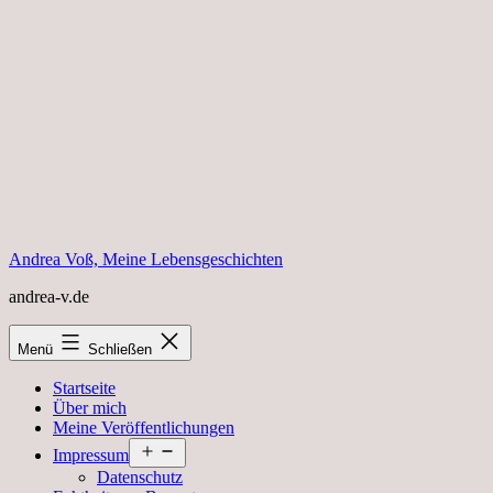
Zum
Inhalt
springen
Andrea Voß, Meine Lebensgeschichten
andrea-v.de
Menü
Schließen
Startseite
Über mich
Meine Veröffentlichungen
Menü
Impressum
öffnen
Datenschutz