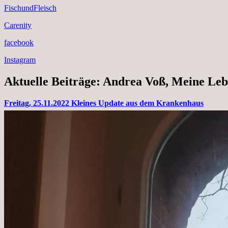
FischundFleisch
Carenity
facebook
Instagram
Aktuelle Beiträge: Andrea Voß, Meine Leb
Freitag, 25.11.2022 Kleines Update aus dem Krankenhaus