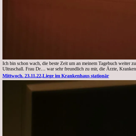
Ich bin schon wach, die beste Zeit um an meinem Tagebuch weiter zu
Ultraschall. Frau Dr… war sehr freundlich zu mir, die Ärzte, Kranke
Mittwoch. 23.11.22,Liege im Krankenhaus stationär