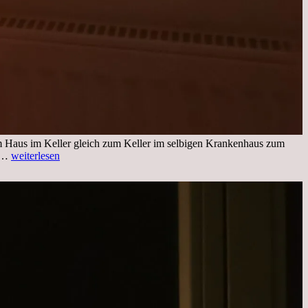
im Haus im Keller gleich zum Keller im selbigen Krankenhaus zum
Freitag,
ng…
weiterlesen
25.11.2022
Kleines
Update
aus
dem
Krankenhaus