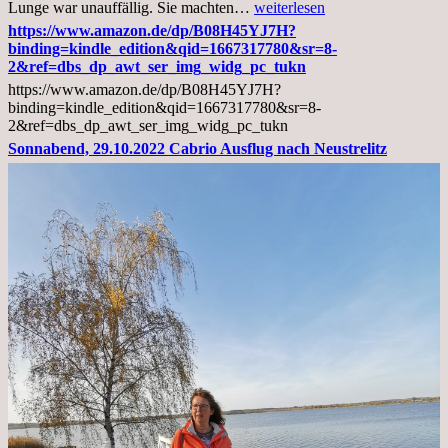
Mittwoch,
Lunge war unauffällig. Sie machten…
weiterlesen
02.11.2022,
https://www.amazon.de/dp/B08H45YJ7H?
Arztgespräch
binding=kindle_edition&qid=1667317780&sr=8-
und
2&ref=dbs_dp_awt_ser_img_widg_pc_tukn
Diagnose
https://www.amazon.de/dp/B08H45YJ7H?
Lebermetastasen
binding=kindle_edition&qid=1667317780&sr=8-
2&ref=dbs_dp_awt_ser_img_widg_pc_tukn
Sonnabend, 29.10.2022 Cabrio Ausflug nach Neustrelitz