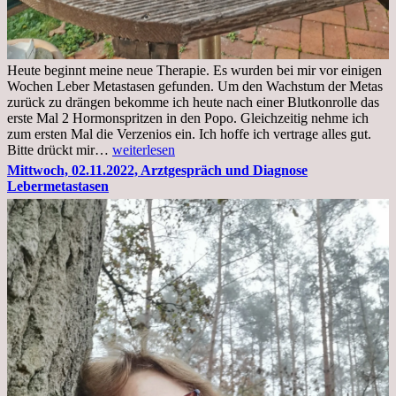
Heute beginnt meine neue Therapie. Es wurden bei mir vor einigen
Wochen Leber Metastasen gefunden. Um den Wachstum der Metas
zurück zu drängen bekomme ich heute nach einer Blutkonrolle das
erste Mal 2 Hormonspritzen in den Popo. Gleichzeitig nehme ich
zum ersten Mal die Verzenios ein. Ich hoffe ich vertrage alles gut.
Mittwoch,
Bitte drückt mir…
weiterlesen
09.11.2022
Mittwoch, 02.11.2022, Arztgespräch und Diagnose
Lebermetastasen