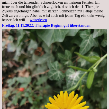
mich über die tanzenden Schneeflocken an meinem Fenster. Ich
stationär
freue mich und bin glücklich zugleich, dass ich den 1. Therapie
Zyklus angefangen habe, mit starken Schmerzen mit Fatiqe meine
Zeit zu verbringe. Aber es wird auch mit jeden Tag ein klein wenig
Sonntag,
besser. Ich will…
weiterlesen
20.11.2022,
Freitag, 11.11.2022, Therapie Beginn gut überstanden
Todensonntag