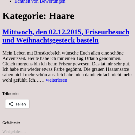
Echtheit von Bewertungen
Kategorie:
Haare
Mittwoch, den 02.12.2015, Friseurbesuch
und Weihnachtsgesteck basteln
Mein Leben mit BrustkrebsIch wünsche Euch allen eine schöne
Adventszeit. Heute habe ich mir einen Tag Urlaub genommen.
Gleich morgens bin ich beim Friseur gewesen. Das tat mir sehr gut.
Ich habe mir wieder etwas Farbe gegönnt. Die grauen Haaransätze
sahen nicht mehr schön aus. Ich habe mich damit einfach nicht mehr
Mittwoch,
wohl gefühlt. Ich……
weiterlesen
den
02.12.2015,
Teilen mit:
Friseurbesuch
und
Teilen
Weihnachtsgesteck
basteln
Gefällt mir:
Wird geladen …