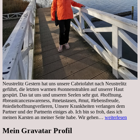
Neustrelitz Gestern hat uns unsere Cabriofahrt nach Neustrelitz
geführt, die letzten warmen #sonnenstrahlen auf unserer Haut
gespürt. Das tat uns und unseren Seelen sehr gut. #hoffnung,
#breastcancerawareness, #metastasen, #mut, #lebensfreude,
#niediehoffnungverlieren, Unsere Krankheiten verlangen dem
Partner und der Partnerin einiges ab. Ich bin so froh, dass ich
Sonnabend,
meinen Karsten an meiner Seite habe. Wir gehen…
weiterlesen
29.10.2022
Cabrio
Mein Gravatar Profil
Ausflug
nach