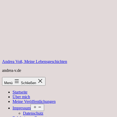
Zum
Inhalt
springen
Andrea Voß, Meine Lebensgeschichten
andrea-v.de
Menü
Schließen
Startseite
Über mich
Meine Veröffentlichungen
Menü
Impressum
öffnen
Datenschutz