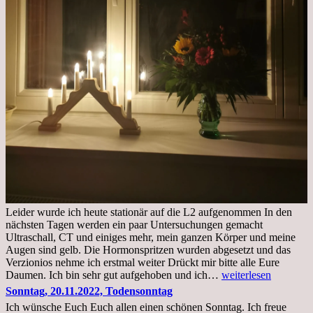
Leider wurde ich heute stationär auf die L2 aufgenommen In den
nächsten Tagen werden ein paar Untersuchungen gemacht
Ultraschall, CT und einiges mehr, mein ganzen Körper und meine
Augen sind gelb. Die Hormonspritzen wurden abgesetzt und das
Verzionios nehme ich erstmal weiter Drückt mir bitte alle Eure
Mittwoch.
Daumen. Ich bin sehr gut aufgehoben und ich…
weiterlesen
23.11.22,Liege
Sonntag, 20.11.2022, Todensonntag
im
Ich wünsche Euch Euch allen einen schönen Sonntag. Ich freue
Krankenhaus