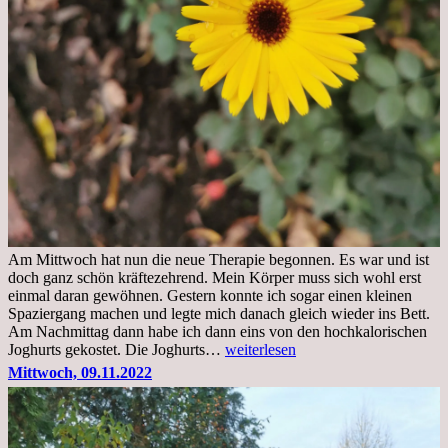
Am Mittwoch hat nun die neue Therapie begonnen. Es war und ist
doch ganz schön kräftezehrend. Mein Körper muss sich wohl erst
einmal daran gewöhnen. Gestern konnte ich sogar einen kleinen
Spaziergang machen und legte mich danach gleich wieder ins Bett.
Am Nachmittag dann habe ich dann eins von den hochkalorischen
Freitag,
Joghurts gekostet. Die Joghurts…
weiterlesen
11.11.2022,
Mittwoch, 09.11.2022
Therapie
Beginn
gut
überstanden