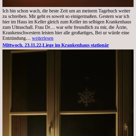
Ich bin schon wach, die beste Zeit um an meinem Tagebuch weiter
zu schreiben. Mir geht es soweit so einigermaßen. Gestern war ich
hier im Haus im Keller gleich zum Keller im selbigen Krankenhaus
zum Ultraschall. Frau Dr… war sehr freundlich zu mir, die Ärzte,
Krankenschwestern leisten hier alle großartiges, Bei ur würde eine
Freitag,
Entzündung…
weiterlesen
25.11.2022
Mittwoch. 23.11.22,Liege im Krankenhaus stationär
Kleines
Update
aus
dem
Krankenhaus