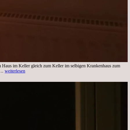
im Haus im Keller gleich zum Keller im selbigen Krankenhaus zum
Freitag,
ng…
weiterlesen
25.11.2022
Kleines
Update
aus
dem
Krankenhaus