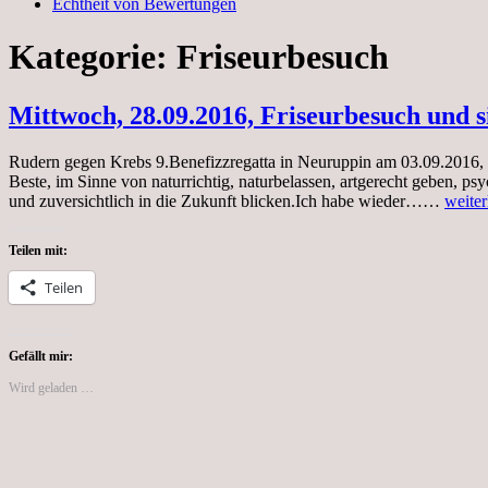
Echtheit von Bewertungen
Kategorie:
Friseurbesuch
Mittwoch, 28.09.2016, Friseurbesuch und s
Rudern gegen Krebs 9.Benefizzregatta in Neuruppin am 03.09.2016, 
Beste, im Sinne von naturrichtig, naturbelassen, artgerecht geben, 
Mittw
und zuversichtlich in die Zukunft blicken.Ich habe wieder……
weiter
28.09
Friseu
Teilen mit:
und
sich
Teilen
Gutes
gönne
Gefällt mir:
Wird geladen …