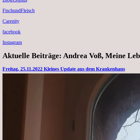
FischundFleisch
Carenity
facebook
Instagram
Aktuelle Beiträge: Andrea Voß, Meine Leb
Freitag, 25.11.2022 Kleines Update aus dem Krankenhaus