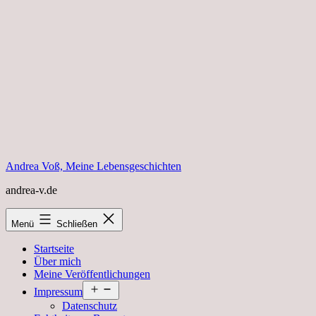
Zum
Inhalt
springen
Andrea Voß, Meine Lebensgeschichten
andrea-v.de
Menü
Schließen
Startseite
Über mich
Meine Veröffentlichungen
Menü
Impressum
öffnen
Datenschutz