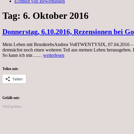
Echtheit von Bewertungen
Tag:
6. Oktober 2016
Donnerstag, 6.10.2016, Rezensionen bei Go
Mein Leben mit BrustkrebsAndrea VoßTWENTYSIX, 07.04.2016 – 96 Se
demnächst noch einen weiteren Teil aus meinen Leben herausgeben. 
Donnerstag,
So kann ich mir……
weiterlesen
6.10.2016,
Rezensionen
Teilen mit:
bei
Google
Teilen
Books
und
Vielen
Dank
Gefällt mir:
für
Wird geladen …
das
positive
Feedback