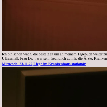
Ich bin schon wach, die beste Zeit um an meinem Tagebuch weiter zu
Ultraschall. Frau Dr… war sehr freundlich zu mir, die Ärzte, Kranke
Mittwoch. 23.11.22,Liege im Krankenhaus stationär