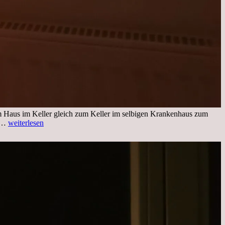
im Haus im Keller gleich zum Keller im selbigen Krankenhaus zum
Freitag,
ng…
weiterlesen
25.11.2022
Kleines
Update
aus
dem
Krankenhaus